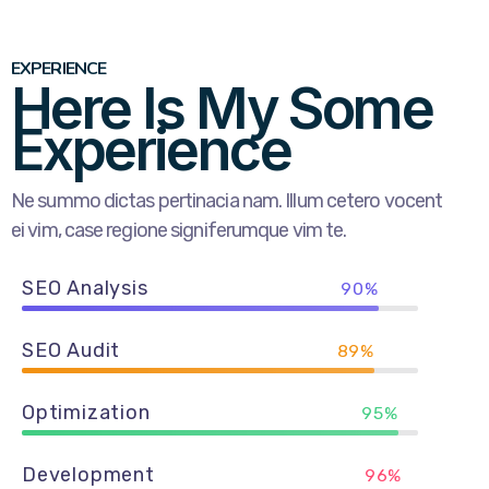
EXPERIENCE
Here Is My Some
Experience
Ne summo dictas pertinacia nam. Illum cetero vocent
ei vim, case regione signiferumque vim te.
SEO Analysis
90%
SEO Audit
89%
Optimization
95%
Development
96%