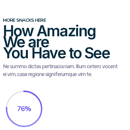
MORE SNACKS HERE
How Amazing
We are
You Have to See
Ne summo dictas pertinacia nam. Illum cetero vocent
ei vim, case regione signiferumque vim te.
76
%